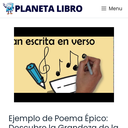
Saltar
Menu
al
contenido
Ejemplo de Poema Épico:
Descubre la Grandeza de la