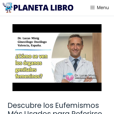
Saltar
Menu
al
contenido
Descubre los Eufemismos
Más Usados para Referirse