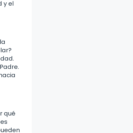
 y el
la
lar?
idad.
 Padre.
 hacia
r qué
tes
 pueden