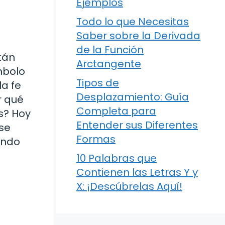
Ejemplos
Todo lo que Necesitas
Saber sobre la Derivada
de la Función
tán
Arctangente
mbolo
Tipos de
la fe
Desplazamiento: Guía
r qué
Completa para
s? Hoy
Entender sus Diferentes
 se
Formas
undo
10 Palabras que
Contienen las Letras Y y
X: ¡Descúbrelas Aquí!