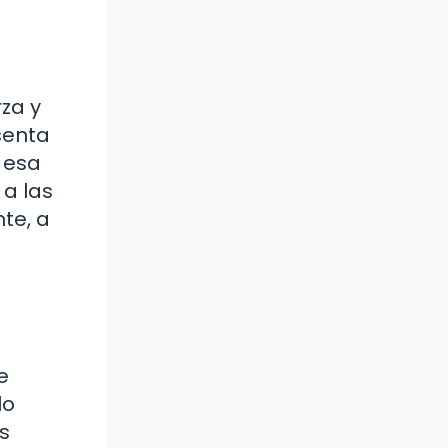
za y
senta
a esa
 a las
te, a
e
lo
s