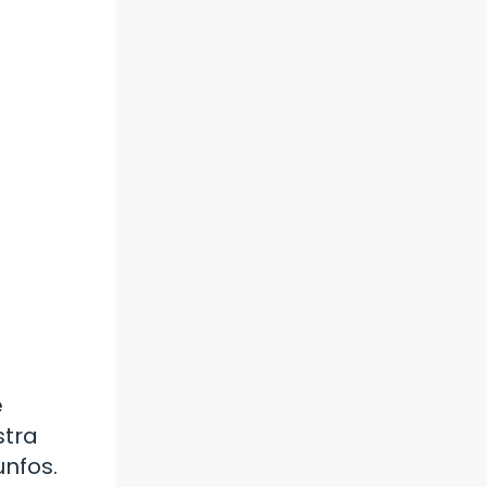
e
stra
unfos.