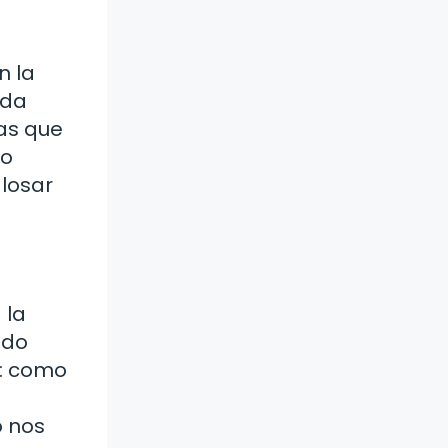
n la
ada
as que
lo
glosar
 la
ado
s: como
o nos