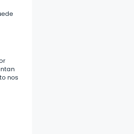
uede
or
entan
to nos
a