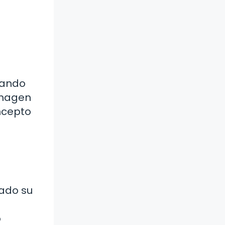
tando
 imagen
ncepto
rado su
o