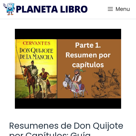
Saltar
Menu
al
contenido
Resumenes de Don Quijote
por Capítulos: Guía