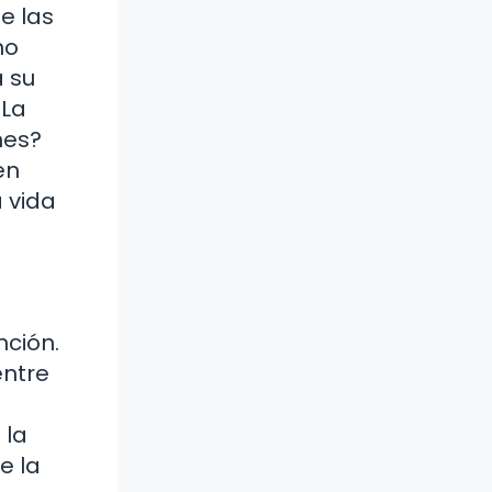
e las
no
a su
 La
nes?
en
 vida
nción.
entre
 la
e la