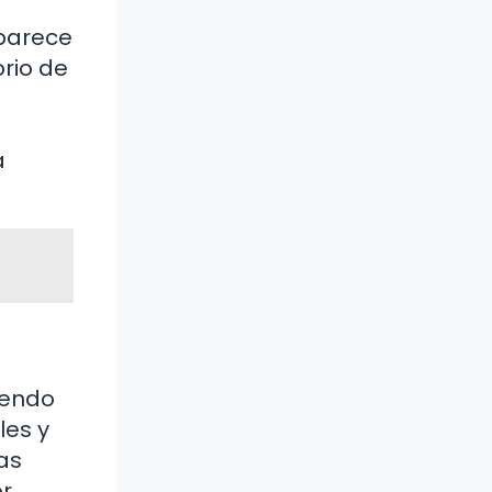
 parece
rio de
a
iendo
les y
as
or