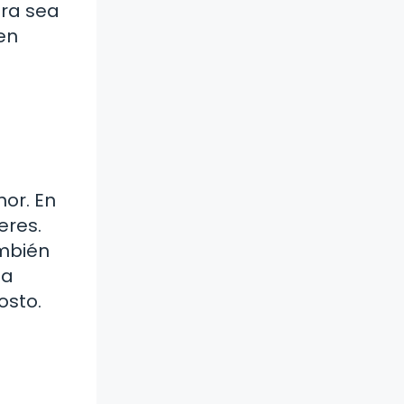
bra sea
en
nor. En
eres.
ambién
na
osto.