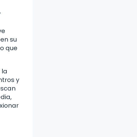
y
ve
 en su
ro que
 la
ntros y
uscan
dia,
xionar