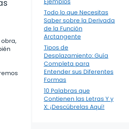
as
Ejemplos
Todo lo que Necesitas
Saber sobre la Derivada
de la Función
Arctangente
 obra,
Tipos de
bién
Desplazamiento: Guía
Completa para
Entender sus Diferentes
aremos
Formas
10 Palabras que
Contienen las Letras Y y
X: ¡Descúbrelas Aquí!