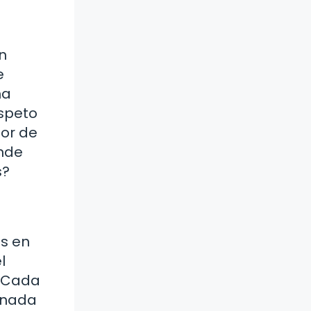
n
e
na
espeto
dor de
ónde
s?
es en
l
. Cada
ionada