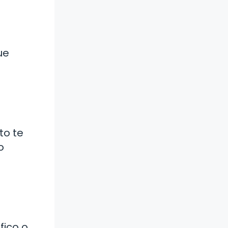
ue
to te
o
fico o