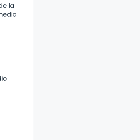
de la
 medio
dio