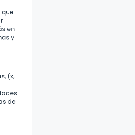
a que
r
ás en
nas y
, (x,
idades
as de