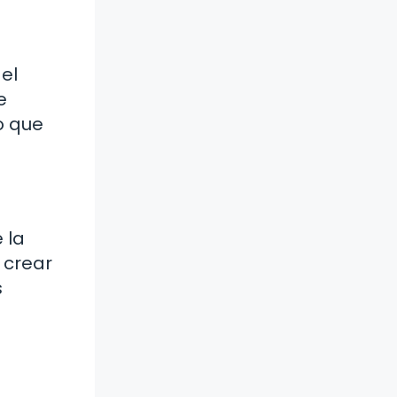
el
e
o que
 la
 crear
s