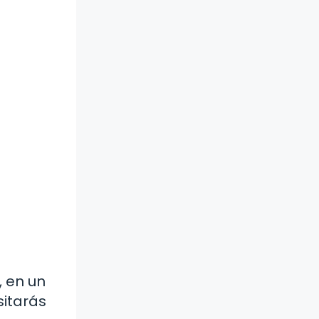
, en un
sitarás