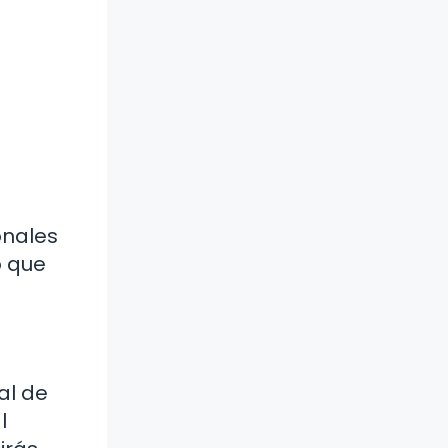
onales
o que
al de
l