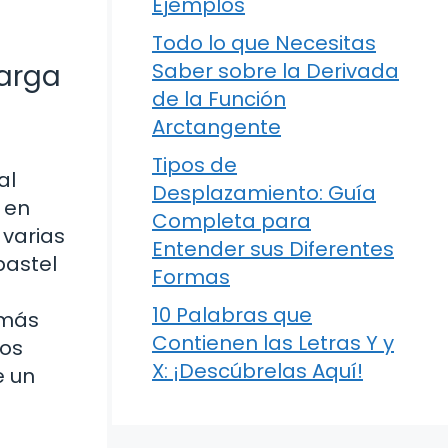
Ejemplos
Todo lo que Necesitas
carga
Saber sobre la Derivada
de la Función
Arctangente
Tipos de
al
Desplazamiento: Guía
 en
Completa para
 varias
Entender sus Diferentes
pastel
Formas
10 Palabras que
 más
Contienen las Letras Y y
los
X: ¡Descúbrelas Aquí!
e un