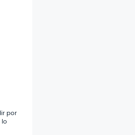
ir por
 lo