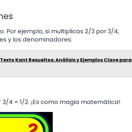
ones
. Por ejemplo, si multiplicas 2/3 por 3/4,
es y los denominadores:
exto Kant Resueltos: Análisis y Ejemplos Clave para
/3 * 3/4 = 1/2. ¡Es como magia matemática!