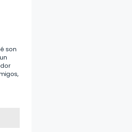
ué son
 un
ador
amigos,