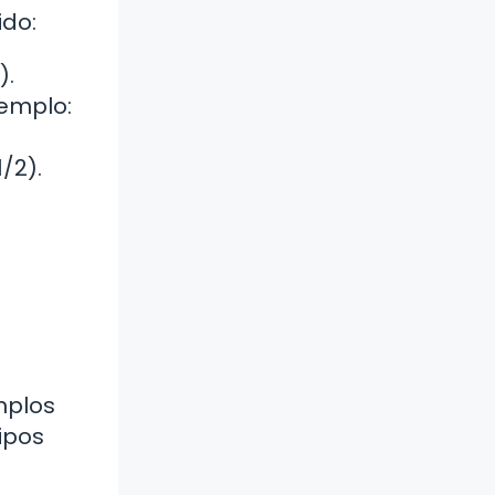
ido:
).
emplo:
/2).
mplos
ipos