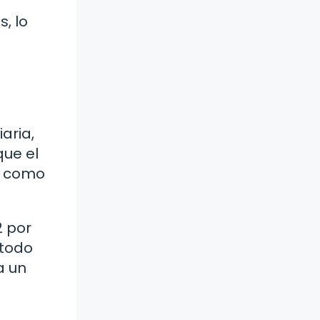
, lo
aria,
que el
zó como
2 por
 todo
a un