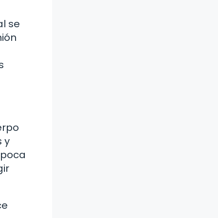
l se
nión
s
erpo
 y
 época
ir
ce