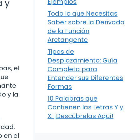
a y
Ejemplos
Todo lo que Necesitas
Saber sobre la Derivada
de la Función
Arctangente
Tipos de
Desplazamiento: Guía
bas, el
Completa para
que
Entender sus Diferentes
inante
Formas
o y la
10 Palabras que
Contienen las Letras Y y
X: ¡Descúbrelas Aquí!
o
edad.
 en el