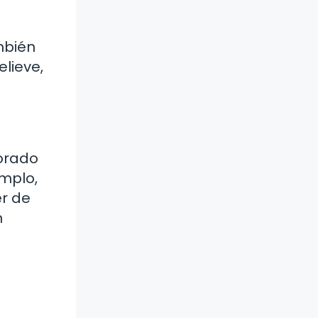
ambién
elieve,
corado
emplo,
er de
n