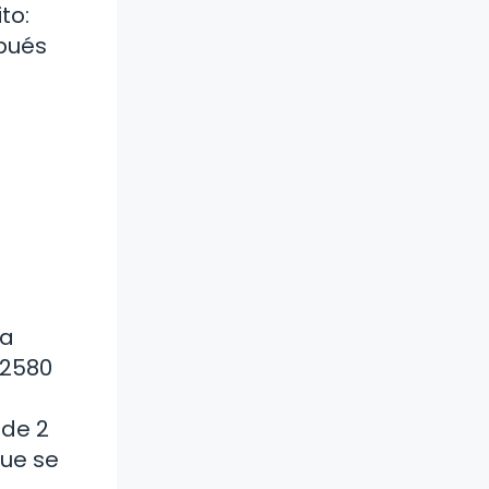
to:
spués
la
 2580
 de 2
que se