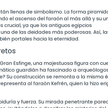
án llenas de simbolismo. La forma piramida
ndo el ascenso del faraón al más allá y su u
es crucial, ya que los antiguos egipcios
o una de las deidades más poderosas. Así, la
ién portales hacia la eternidad.
retos
 Gran Esfinge, una majestuosa figura con cu
mático guardián ha fascinado a arqueólogos
nde? Su construcción se remonta a la misma
presenta al faraón Kefrén, quien la hizo erig
biduría y fuerza. Su mirada penetrante pare