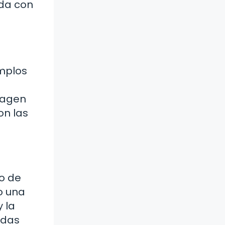
ada con
emplos
imagen
on las
to de
o una
y la
adas