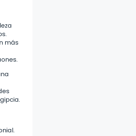
leza
os.
an más
aones.
una
des
gipcia.
nial.