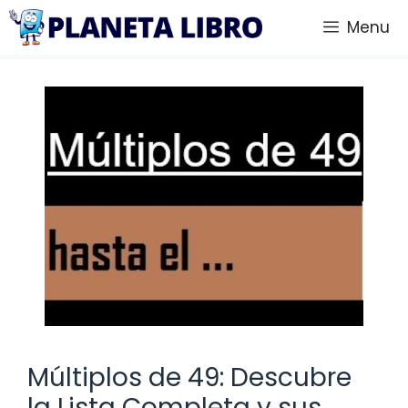
Saltar
Menu
al
contenido
Múltiplos de 49: Descubre
la Lista Completa y sus