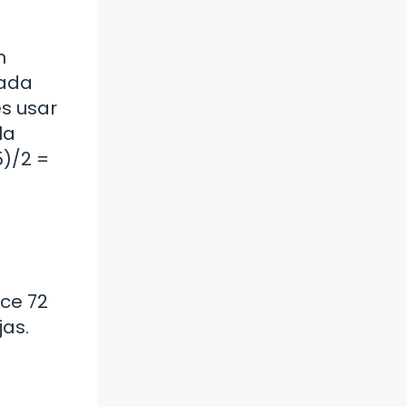
n
cada
es usar
la
5)/2 =
uce 72
jas.