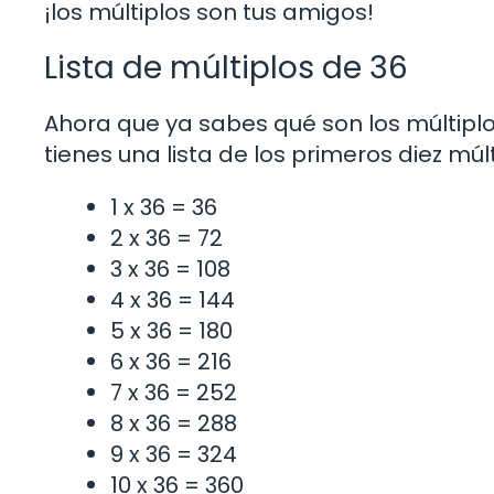
¡los múltiplos son tus amigos!
Lista de múltiplos de 36
Ahora que ya sabes qué son los múltiplo
tienes una lista de los primeros diez múlt
1 x 36 = 36
2 x 36 = 72
3 x 36 = 108
4 x 36 = 144
5 x 36 = 180
6 x 36 = 216
7 x 36 = 252
8 x 36 = 288
9 x 36 = 324
10 x 36 = 360