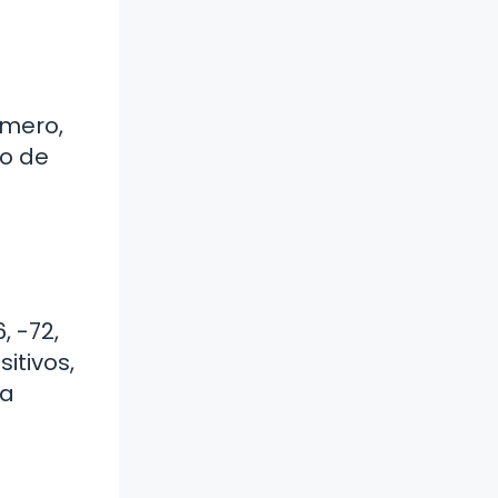
imero,
to de
, -72,
itivos,
la