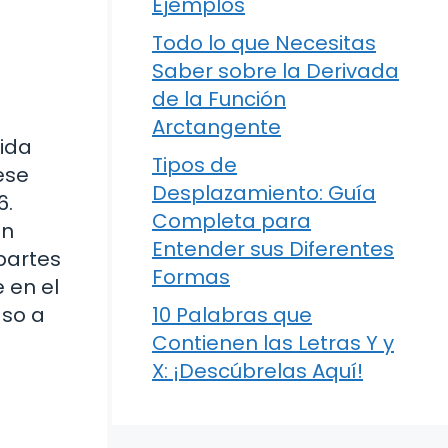
Ejemplos
Todo lo que Necesitas
Saber sobre la Derivada
de la Función
Arctangente
vida
Tipos de
ese
Desplazamiento: Guía
6.
Completa para
én
Entender sus Diferentes
partes
Formas
e en el
aso a
10 Palabras que
Contienen las Letras Y y
X: ¡Descúbrelas Aquí!