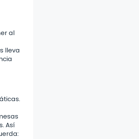
er al
s lleva
encia
áticas.
 mesas
. Así
uerda: