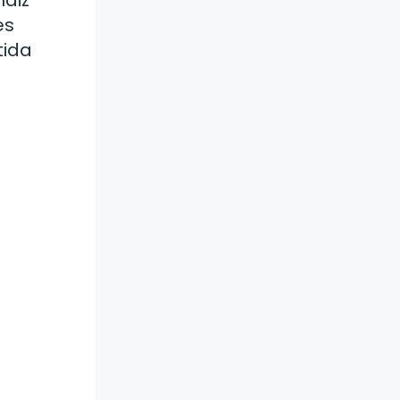
es
tida