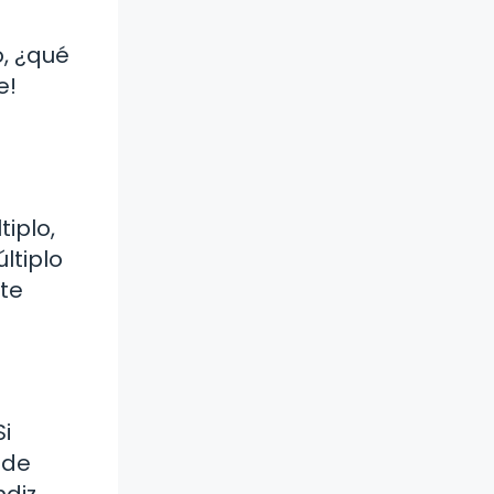
o, ¿qué
e!
tiplo,
ltiplo
 te
Si
ede
ndiz