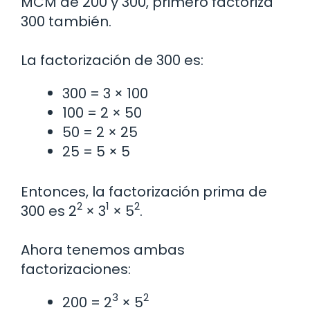
MCM de 200 y 300, primero factoriza
300 también.
La factorización de 300 es:
300 = 3 × 100
100 = 2 × 50
50 = 2 × 25
25 = 5 × 5
Entonces, la factorización prima de
2
1
2
300 es 2
× 3
× 5
.
Ahora tenemos ambas
factorizaciones:
3
2
200 = 2
× 5