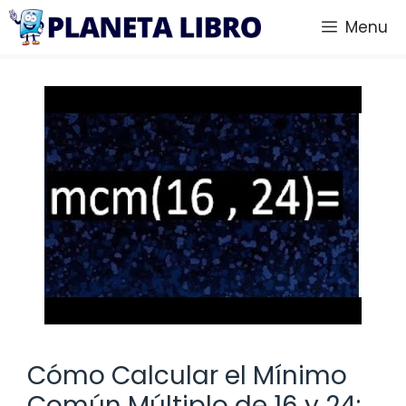
Saltar
Menu
al
contenido
Cómo Calcular el Mínimo
Común Múltiplo de 16 y 24: