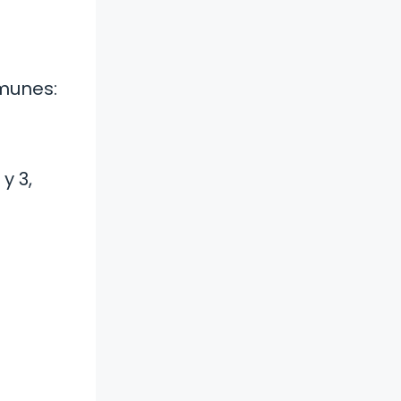
omunes:
y 3,