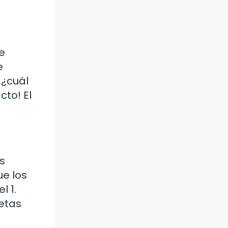
e
e
 ¿cuál
cto! El
s
ue los
l 1.
letas