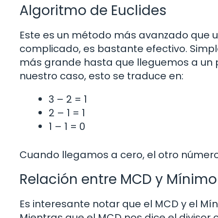
Algoritmo de Euclides
Este es un método más avanzado que uti
complicado, es bastante efectivo. Si
más grande hasta que lleguemos a un p
nuestro caso, esto se traduce en:
3 – 2 = 1
2 – 1 = 1
1 – 1 = 0
Cuando llegamos a cero, el otro número
Relación entre MCD y Mínim
Es interesante notar que el MCD y el M
Mientras que el MCD nos dice el divisor