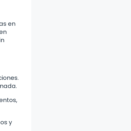
cas en
 en
in
ciones.
 nada.
ientos,
ios y