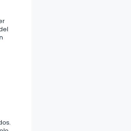
er
del
n
dos.
plo