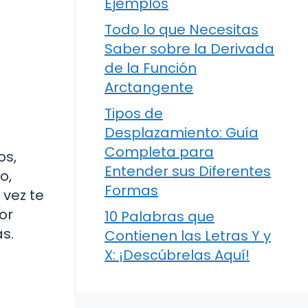
Ejemplos
Todo lo que Necesitas
Saber sobre la Derivada
de la Función
Arctangente
Tipos de
Desplazamiento: Guía
Completa para
os,
Entender sus Diferentes
o,
Formas
 vez te
or
10 Palabras que
s.
Contienen las Letras Y y
X: ¡Descúbrelas Aquí!