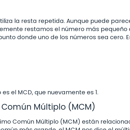
liza la resta repetida. Aunque puede parec
mplemente restamos el número más pequeño 
unto donde uno de los números sea cero. E
 es el MCD, que nuevamente es 1.
o Común Múltiplo (MCM)
ínimo Común Múltiplo (MCM) están relaciona
 común más grande, el MCM nos dice el múlti