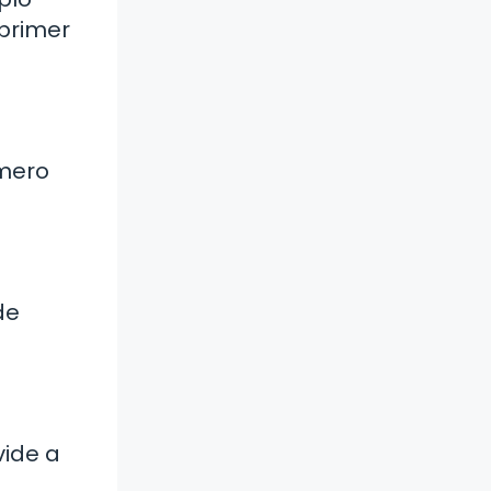
 primer
úmero
de
vide a