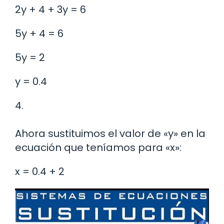
2y + 4 + 3y = 6
5y + 4 = 6
5y = 2
y = 0.4
4.
Ahora sustituimos el valor de «y» en la
ecuación que teníamos para «x»:
x = 0.4 + 2