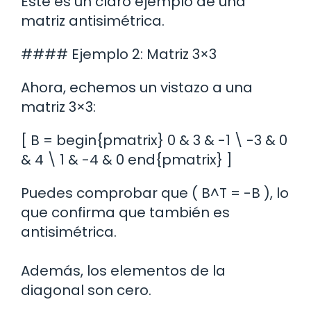
Este es un claro ejemplo de una
matriz antisimétrica.
#### Ejemplo 2: Matriz 3×3
Ahora, echemos un vistazo a una
matriz 3×3:
[ B = begin{pmatrix} 0 & 3 & -1 \ -3 & 0
& 4 \ 1 & -4 & 0 end{pmatrix} ]
Puedes comprobar que ( B^T = -B ), lo
que confirma que también es
antisimétrica.
Además, los elementos de la
diagonal son cero.