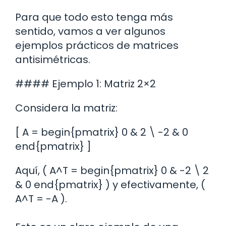
Para que todo esto tenga más
sentido, vamos a ver algunos
ejemplos prácticos de matrices
antisimétricas.
#### Ejemplo 1: Matriz 2×2
Considera la matriz:
[ A = begin{pmatrix} 0 & 2 \ -2 & 0
end{pmatrix} ]
Aquí, ( A^T = begin{pmatrix} 0 & -2 \ 2
& 0 end{pmatrix} ) y efectivamente, (
A^T = -A ).