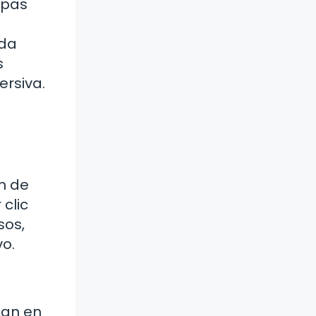
apas
ada
s
ersiva.
n de
 clic
sos,
vo.
zan en