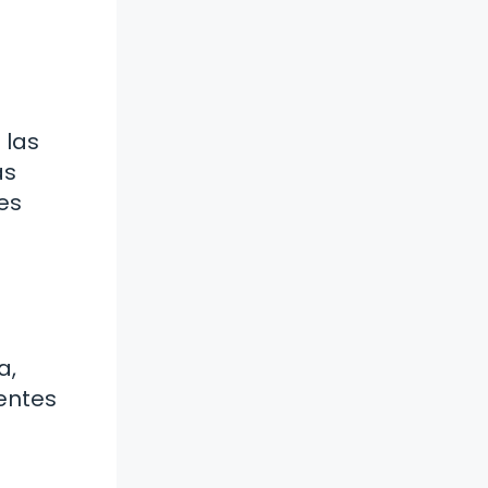
 las
as
es
a,
rentes