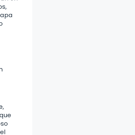
os,
 mapa
o
e
n
e,
 que
oso
el