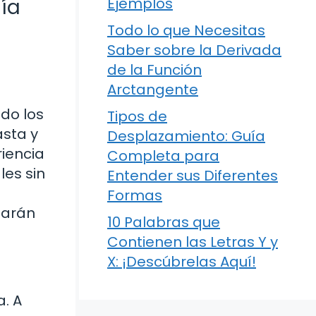
uía
Ejemplos
Todo lo que Necesitas
Saber sobre la Derivada
de la Función
Arctangente
do los
Tipos de
asta y
Desplazamiento: Guía
riencia
Completa para
les sin
Entender sus Diferentes
Formas
jarán
10 Palabras que
Contienen las Letras Y y
X: ¡Descúbrelas Aquí!
. A