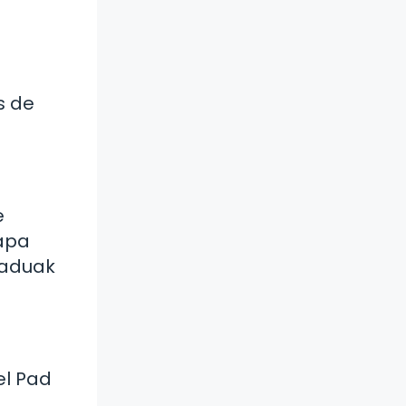
s de
e
mapa
Saduak
el Pad