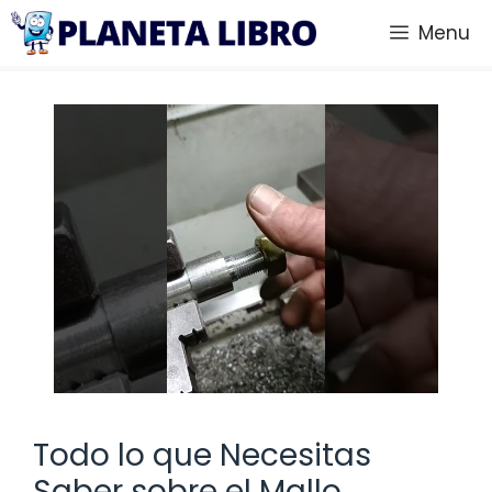
Saltar
Menu
al
contenido
Todo lo que Necesitas
Saber sobre el Mallo