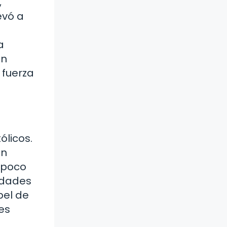
,
evó a
a
en
 fuerza
ólicos.
in
 poco
jidades
pel de
es