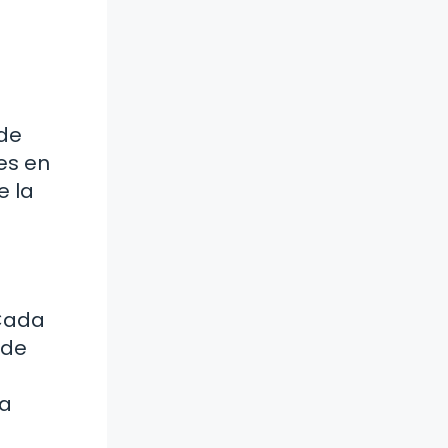
 de
es en
e la
 Cada
 de
la