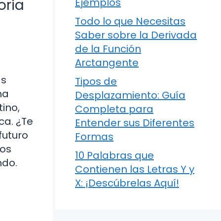
oria
Ejemplos
Todo lo que Necesitas
Saber sobre la Derivada
de la Función
Arctangente
as
Tipos de
ha
Desplazamiento: Guía
ino,
Completa para
ca. ¿Te
Entender sus Diferentes
futuro
Formas
los
10 Palabras que
ndo.
Contienen las Letras Y y
X: ¡Descúbrelas Aquí!