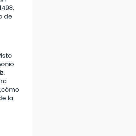
1498,
o de
isto
monio
z.
ura
 ¿cómo
de la