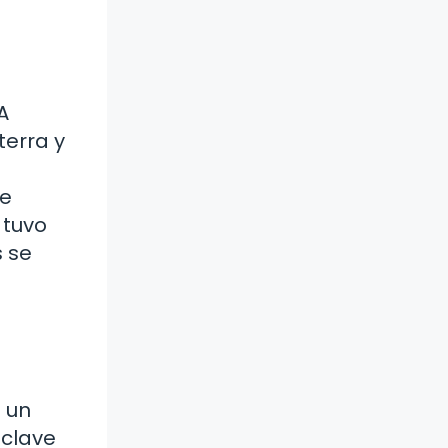
A
terra y
de
 tuvo
s se
n un
 clave