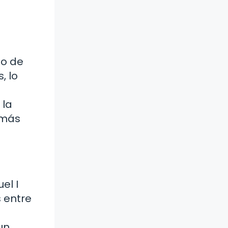
no de
, lo
 la
 más
el I
s entre
un