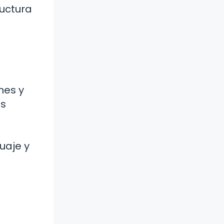
uctura
nes y
as
uaje y