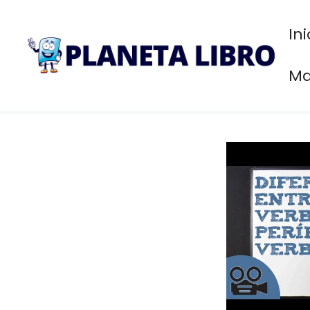
Saltar
al
Ini
contenido
Ma