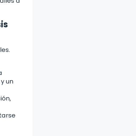
alles a
is
les.
a
 y un
ión,
tarse