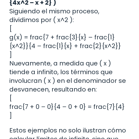
{4x^2 – x + 2} )
Siguiendo el mismo proceso,
dividimos por ( x^2 ):
[
g(x) = frac{7 + frac{3}{x} – frac{1}
{x^2}}{4 – frac{1}{x} + frac{2}{x^2}}
]
Nuevamente, a medida que ( x )
tiende a infinito, los términos que
involucran ( x ) en el denominador se
desvanecen, resultando en:
[
frac{7 + 0 – 0}{4 – 0 + 0} = frac{7}{4}
]
Estos ejemplos no solo ilustran cómo
calcular límites de infinito, sino que