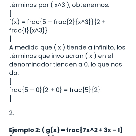
términos por ( x^3 ), obtenemos:
[
f(x) = frac{5 – frac{2}{x^3}}{2 +
frac{1}{x^3}}
]
A medida que ( x ) tiende a infinito, los
términos que involucran ( x ) en el
denominador tienden a 0, lo que nos
da:
[
frac{5 – 0}{2 + 0} = frac{5}{2}
]
2.
Ejemplo 2: ( g(x) = frac{7x^2 + 3x – 1}