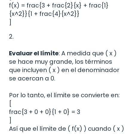
f(x) = frac{3 + frac{2}{x} + frac{1}
{x^2}}{1 + frac{4}{x^2}}
]
2.
Evaluar el límite
: A medida que ( x )
se hace muy grande, los términos
que incluyen ( x ) en el denominador
se acercan a 0.
Por lo tanto, el límite se convierte en:
[
frac{3 + 0 + 0}{1 + 0} = 3
]
Así que el límite de ( f(x) ) cuando ( x )