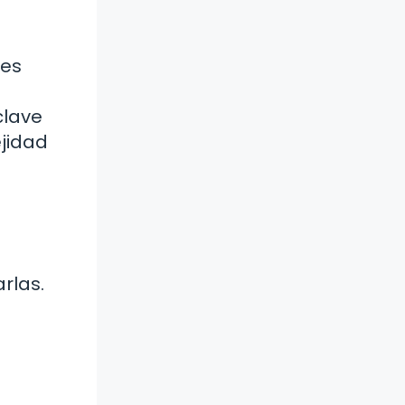
 es
clave
ejidad
rlas.