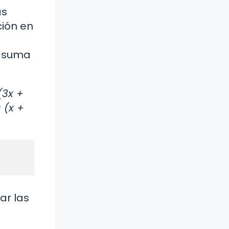
as
ión en
a suma
(3x +
 (x +
ar las