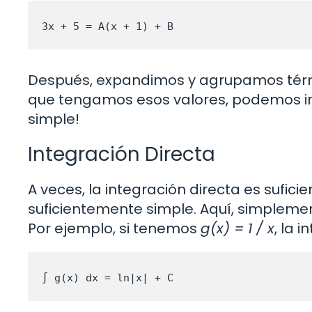
3x + 5 = A(x + 1) + B
Después, expandimos y agrupamos términ
que tengamos esos valores, podemos in
simple!
Integración Directa
A veces, la integración directa es suficie
suficientemente simple. Aquí, simplemen
Por ejemplo, si tenemos
g(x) = 1 / x
, la 
∫ g(x) dx = ln|x| + C