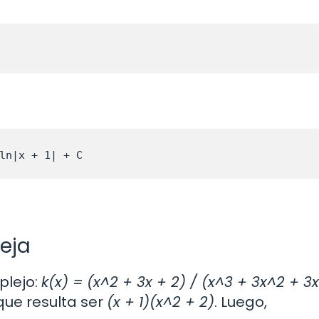
ln|x + 1| + C
eja
plejo:
k(x) = (x^2 + 3x + 2) / (x^3 + 3x^2 + 3x
que resulta ser
(x + 1)(x^2 + 2)
. Luego,