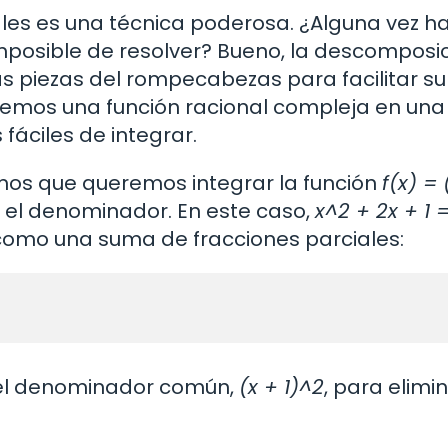
les es una técnica poderosa. ¿Alguna vez h
posible de resolver? Bueno, la descomposic
s piezas del rompecabezas para facilitar su
nemos una función racional compleja en un
áciles de integrar.
os que queremos integrar la función
f(x) = 
s el denominador. En este caso,
x^2 + 2x + 1 =
 como una suma de fracciones parciales:
 el denominador común,
(x + 1)^2
, para elimin