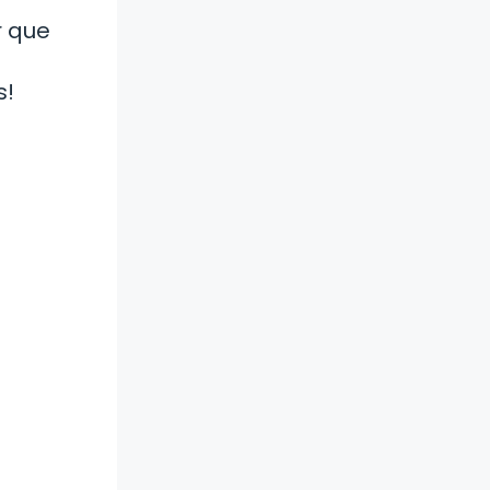
r que
s!