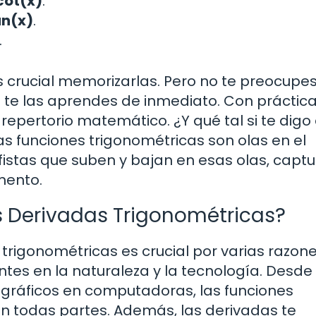
cot(x)
.
an(x)
.
.
 crucial memorizarlas. Pero no te preocupes
 te las aprendes de inmediato. Con práctica
 repertorio matemático. ¿Y qué tal si te digo
s funciones trigonométricas son olas en el
fistas que suben y bajan en esas olas, capt
mento.
s Derivadas Trigonométricas?
trigonométricas es crucial por varias razone
tes en la naturaleza y la tecnología. Desde 
 gráficos en computadoras, las funciones
en todas partes. Además, las derivadas te