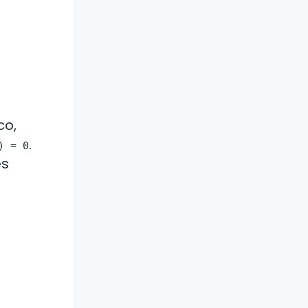
co,
.
) = 0
es