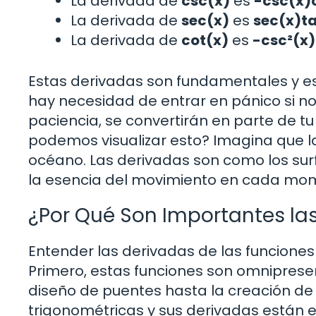
La derivada de
csc(x)
es
-csc(x)
La derivada de
sec(x)
es
sec(x)t
La derivada de
cot(x)
es
-csc²(x)
Estas derivadas son fundamentales y es
hay necesidad de entrar en pánico si no
paciencia, se convertirán en parte de tu
podemos visualizar esto? Imagina que la
océano. Las derivadas son como los sur
la esencia del movimiento en cada mo
¿Por Qué Son Importantes la
Entender las derivadas de las funciones 
Primero, estas funciones son omnipresen
diseño de puentes hasta la creación de
trigonométricas y sus derivadas están 