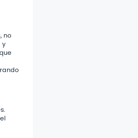
, no
 y
 que
urando
s.
el