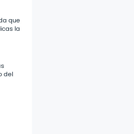
rda que
icas la
ás
o del