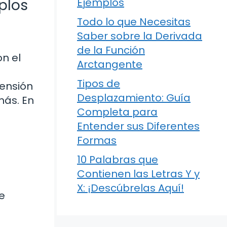
plos
Ejemplos
Todo lo que Necesitas
Saber sobre la Derivada
de la Función
n el
Arctangente
Tipos de
rensión
Desplazamiento: Guía
más. En
Completa para
Entender sus Diferentes
Formas
10 Palabras que
Contienen las Letras Y y
X: ¡Descúbrelas Aquí!
e