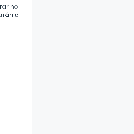
orar no
darán a