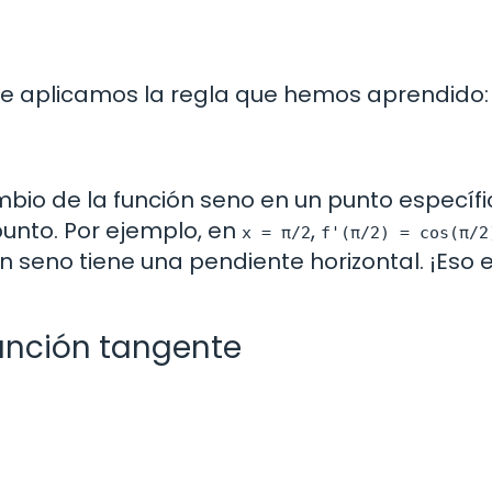
te aplicamos la regla que hemos aprendido:
ambio de la función seno en un punto específi
unto. Por ejemplo, en
,
x = π/2
f'(π/2) = cos(π/2
ón seno tiene una pendiente horizontal. ¡Eso 
función tangente