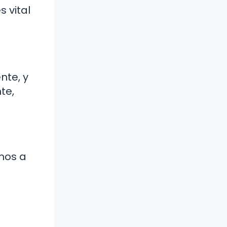
 vital
nte, y
te,
mos a