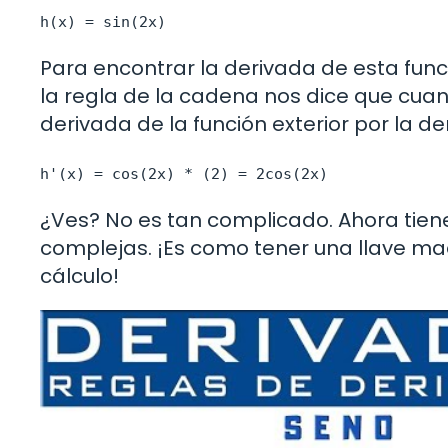
h(x) = sin(2x)
Para encontrar la derivada de esta func
la regla de la cadena nos dice que cuand
derivada de la función exterior por la der
h'(x) = cos(2x) * (2) = 2cos(2x)
¿Ves? No es tan complicado. Ahora tien
complejas. ¡Es como tener una llave m
cálculo!