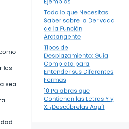
Ejemplos
Todo lo que Necesitas
Saber sobre la Derivada
de la Función
Arctangente
Tipos de
, como
Desplazamiento: Guía
Completa para
 las
Entender sus Diferentes
Formas
Ya sea
10 Palabras que
Contienen las Letras Y y
ra
X: ¡Descúbrelas Aquí!
iedad