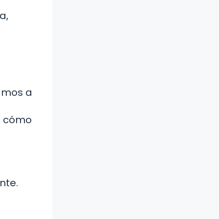
a,
vamos a
os cómo
nte.