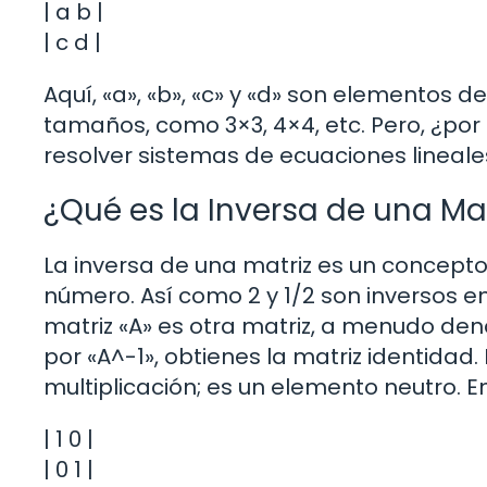
| a b |
| c d |
Aquí, «a», «b», «c» y «d» son elementos d
tamaños, como 3×3, 4×4, etc. Pero, ¿po
resolver sistemas de ecuaciones lineales
¿Qué es la Inversa de una Mat
La inversa de una matriz es un concept
número. Así como 2 y 1/2 son inversos en
matriz «A» es otra matriz, a menudo den
por «A^-1», obtienes la matriz identidad
multiplicación; es un elemento neutro. E
| 1 0 |
| 0 1 |