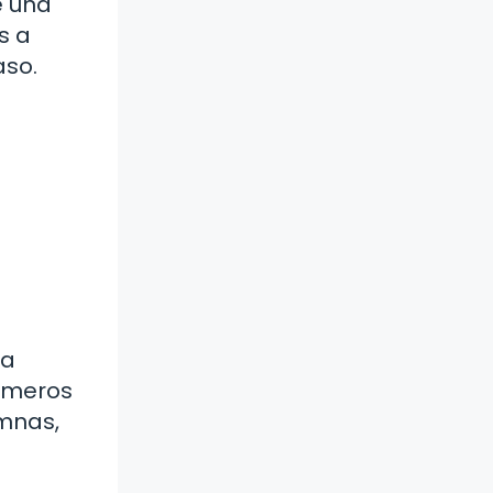
e una
s a
aso.
na
números
umnas,