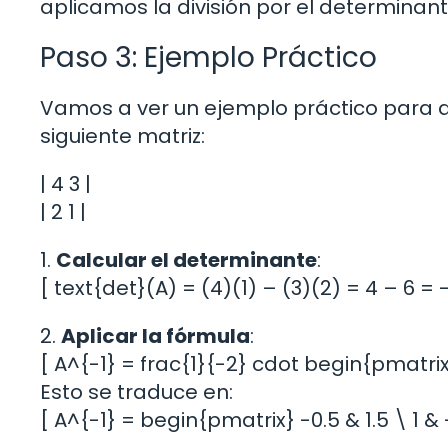
aplicamos la división por el determinant
Paso 3: Ejemplo Práctico
Vamos a ver un ejemplo práctico para 
siguiente matriz:
| 4 3 |
| 2 1 |
1.
Calcular el determinante
:
[ text{det}(A) = (4)(1) – (3)(2) = 4 – 6 = 
2.
Aplicar la fórmula
:
[ A^{-1} = frac{1}{-2} cdot begin{pmatrix
Esto se traduce en:
[ A^{-1} = begin{pmatrix} -0.5 & 1.5 \ 1 