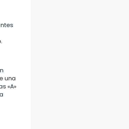
entes
.
un
de una
as «A»
la