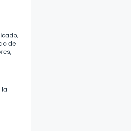
icado,
odo de
res,
 la