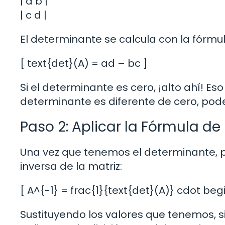
| a b |
| c d |
El determinante se calcula con la fórmul
[ text{det}(A) = ad – bc ]
Si el determinante es cero, ¡alto ahí! Eso 
determinante es diferente de cero, pod
Paso 2: Aplicar la Fórmula de 
Una vez que tenemos el determinante, p
inversa de la matriz:
[ A^{-1} = frac{1}{text{det}(A)} cdot be
Sustituyendo los valores que tenemos,