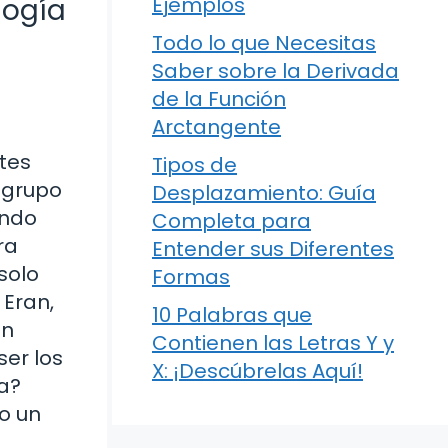
logía
Ejemplos
Todo lo que Necesitas
Saber sobre la Derivada
de la Función
Arctangente
tes
Tipos de
 grupo
Desplazamiento: Guía
ando
Completa para
ra
Entender sus Diferentes
solo
Formas
 Eran,
10 Palabras que
un
Contienen las Letras Y y
er los
X: ¡Descúbrelas Aquí!
ia?
o un