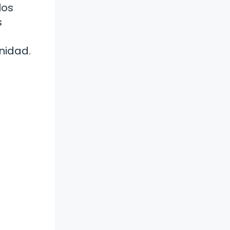
los
s
nidad.