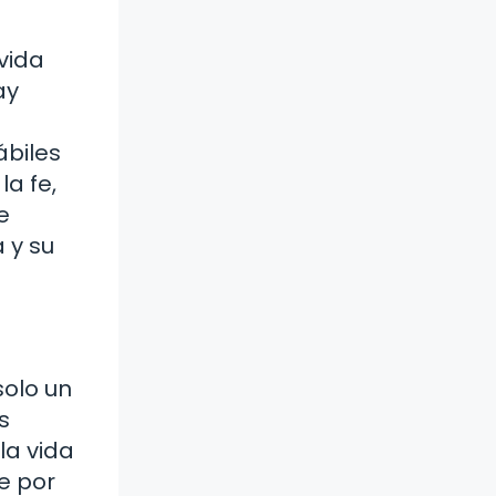
vida
ay
ábiles
la fe,
e
 y su
solo un
s
la vida
e por