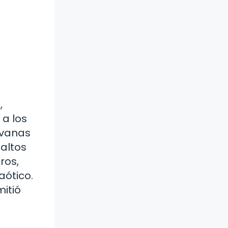
,
 a los
avanas
altos
ros,
aótico.
mitió