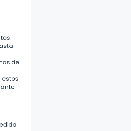
itos
hasta
chas de
a estos
uánto
medida