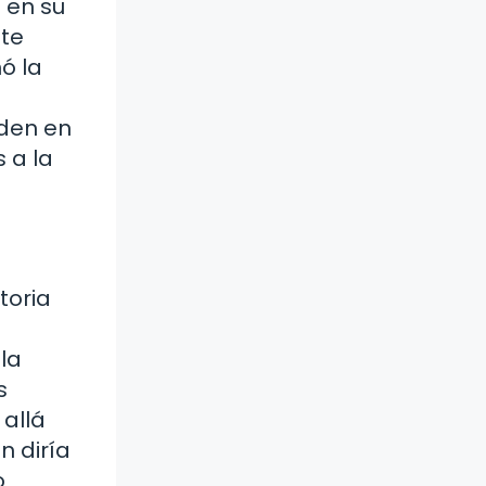
s en su
nte
ó la
rden en
 a la
toria
la
s
 allá
n diría
o