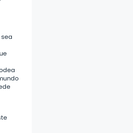
 sea
gue
rodea
 mundo
uede
ste