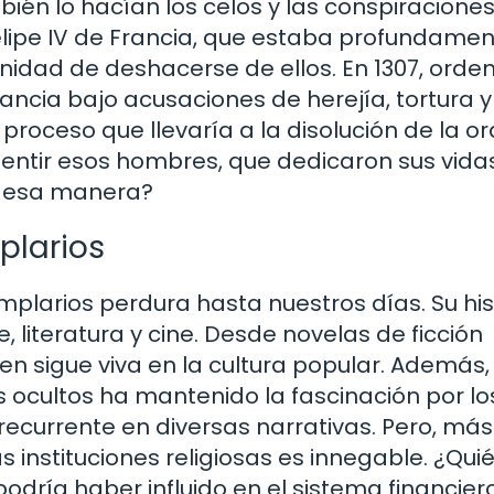
mbién lo hacían los celos y las conspiracione
y Felipe IV de Francia, que estaba profundame
idad de deshacerse de ellos. En 1307, orden
ancia bajo acusaciones de herejía, tortura y
n proceso que llevaría a la disolución de la o
sentir esos hombres, que dedicaron sus vidas
de esa manera?
plarios
mplarios perdura hasta nuestros días. Su his
 literatura y cine. Desde novelas de ficción
en sigue viva en la cultura popular. Además, 
s ocultos ha mantenido la fascinación por lo
recurrente en diversas narrativas. Pero, más
s instituciones religiosas es innegable. ¿Quié
dría haber influido en el sistema financier