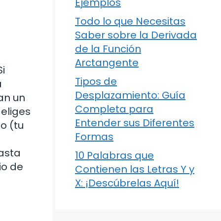
Ejemplos
Todo lo que Necesitas
Saber sobre la Derivada
de la Función
l
Arctangente
i
Tipos de
a
Desplazamiento: Guía
an un
Completa para
 eliges
Entender sus Diferentes
o (tu
Formas
hasta
10 Palabras que
io de
Contienen las Letras Y y
X: ¡Descúbrelas Aquí!