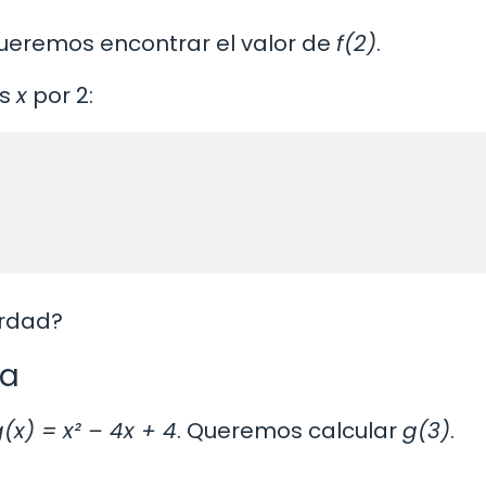
Queremos encontrar el valor de
f(2)
.
os
x
por 2:
verdad?
ca
(x) = x² – 4x + 4
. Queremos calcular
g(3)
.