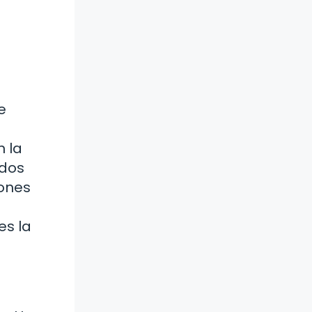
e
n la
 dos
pones
es la