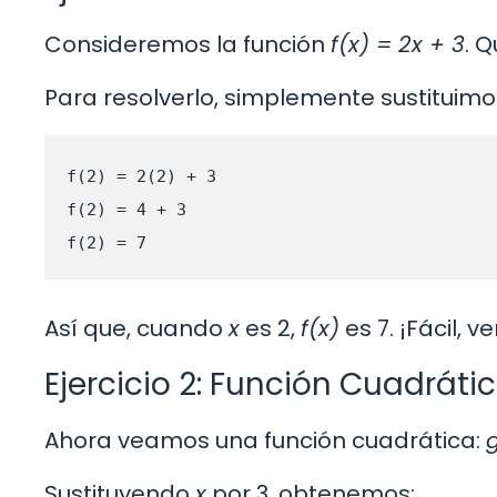
Consideremos la función
f(x) = 2x + 3
. 
Para resolverlo, simplemente sustituim
f(2) = 2(2) + 3

f(2) = 4 + 3

f(2) = 7
Así que, cuando
x
es 2,
f(x)
es 7. ¡Fácil, 
Ejercicio 2: Función Cuadráti
Ahora veamos una función cuadrática:
g
Sustituyendo
x
por 3, obtenemos: