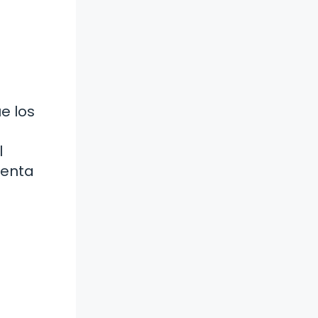
e los
l
l
senta