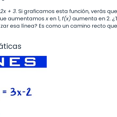
 2x + 3
. Si graficamos esta función, verás que
z que aumentamos
x
en 1,
f(x)
aumenta en 2. ¿
trazar esa línea? Es como un camino recto qu
áticas