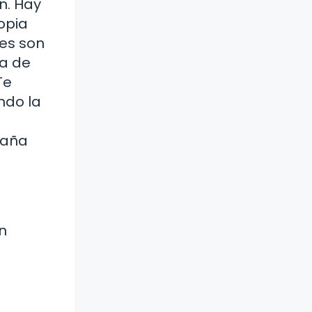
n. Hay
opia
les son
ja de
Te
ndo la
taña
n