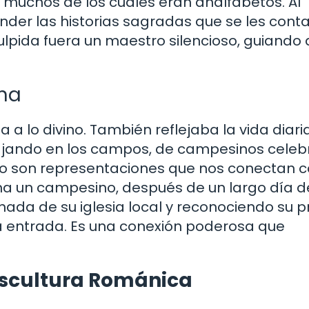
 muchos de los cuales eran analfabetos. Al
nder las historias sagradas que se les con
culpida fuera un maestro silencioso, guiando 
ana
 a lo divino. También reflejaba la vida diari
ajando en los campos, de campesinos cele
do son representaciones que nos conectan c
a un campesino, después de un largo día d
chada de su iglesia local y reconociendo su p
a entrada. Es una conexión poderosa que
a Escultura Románica