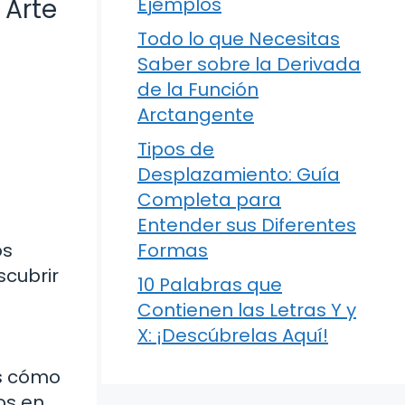
 Arte
Ejemplos
Todo lo que Necesitas
Saber sobre la Derivada
de la Función
Arctangente
Tipos de
Desplazamiento: Guía
Completa para
Entender sus Diferentes
os
Formas
scubrir
10 Palabras que
Contienen las Letras Y y
X: ¡Descúbrelas Aquí!
as cómo
os en