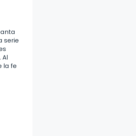
Santa
a serie
nes
 Al
 la fe