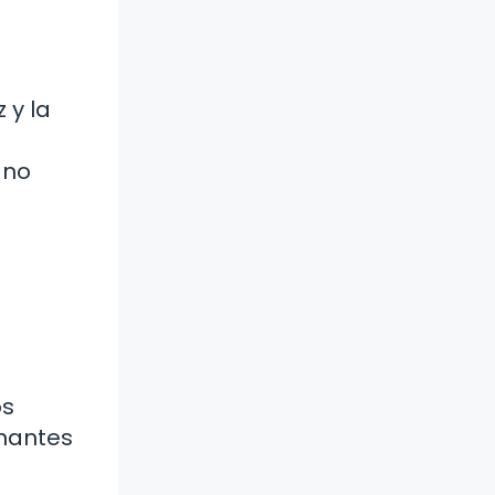
 y la
 no
os
onantes