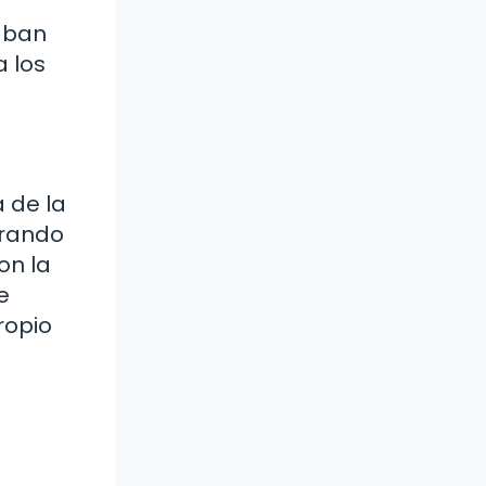
taban
a los
a de la
brando
on la
e
ropio