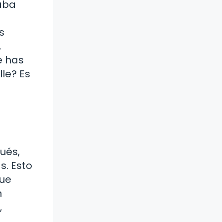
aba
s
,
e has
le? Es
ués,
s. Esto
que
n
,