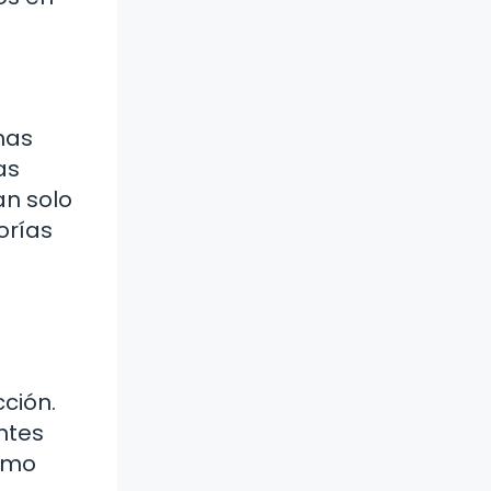
mas
as
an solo
orías
cción.
ntes
como