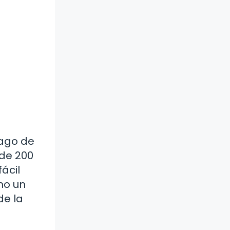
iago de
 de 200
ácil
mo un
de la