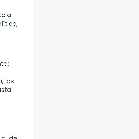
l
to a
ítico,
ta:
, los
asta
 al de