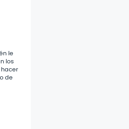
én le
n los
 hacer
mo de