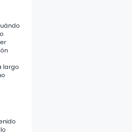
¿cuándo
lo
er
ión
a largo
no
tenido
lo