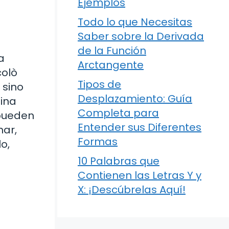
Ejemplos
Todo lo que Necesitas
Saber sobre la Derivada
de la Función
a
Arctangente
colò
Tipos de
 sino
Desplazamiento: Guía
gina
Completa para
 pueden
Entender sus Diferentes
nar,
Formas
o,
10 Palabras que
Contienen las Letras Y y
X: ¡Descúbrelas Aquí!