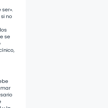
ser».
si no
los
ue se
e
ínico,
debe
tomar
esario
e