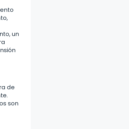
s
iento
to,
nto, un
ra
ensión
ra de
te.
jos son