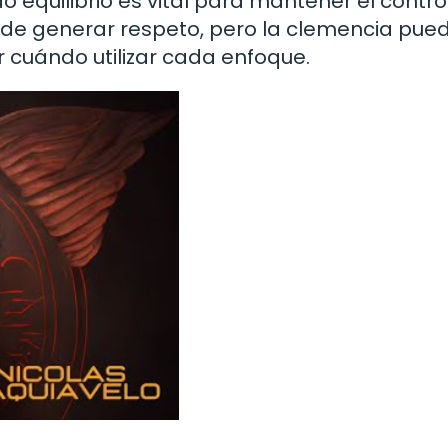
equilibrio es vital para mantener el control
uede generar respeto, pero la clemencia pue
 cuándo utilizar cada enfoque.