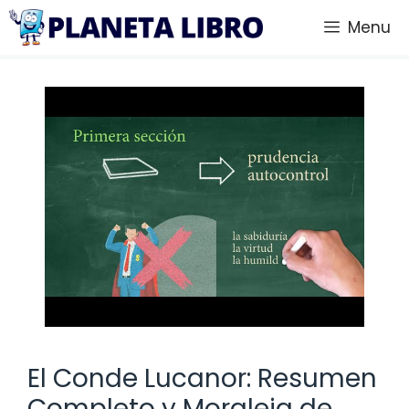
Saltar
Menu
al
contenido
El Conde Lucanor: Resumen
Completo y Moraleja de