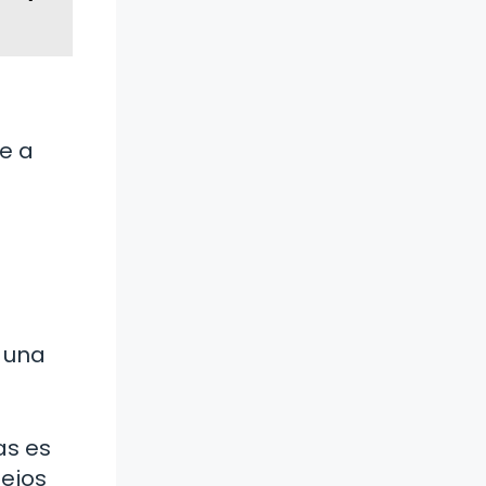
e a
 una
as es
sejos