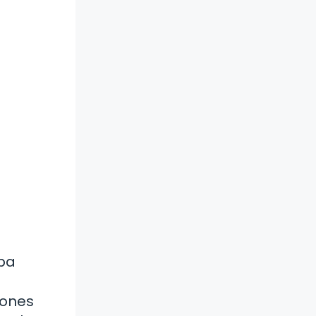
aba
iones