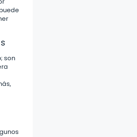
or
 puede
ner
as
; son
era
más,
lgunos