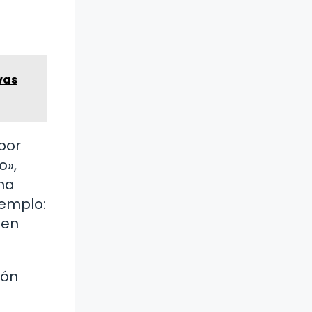
vas
por
o»,
na
jemplo:
den
ión