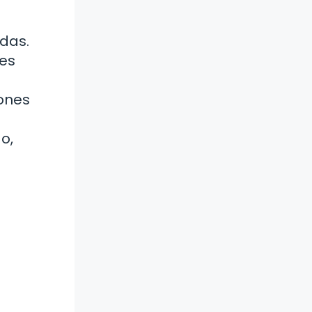
das.
des
iones
o,