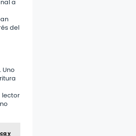
nal a
dan
rés del
. Uno
ritura
 lector
 no
ica y