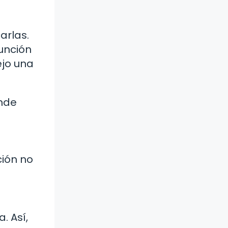
arlas.
unción
ejo una
onde
ción no
. Así,