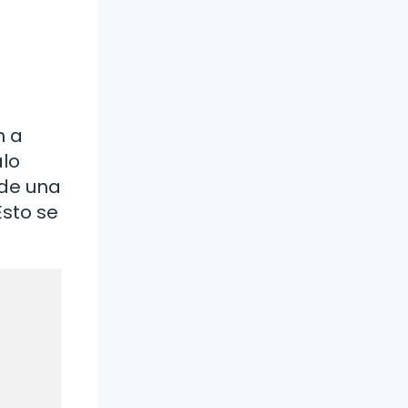
n a
alo
 de una
Esto se