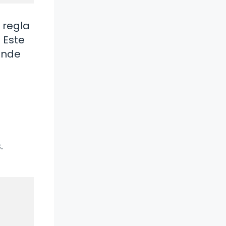
 regla
 Este
donde
.