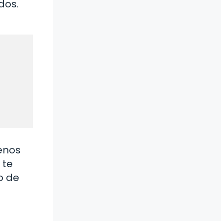
dos.
enos
 te
o de