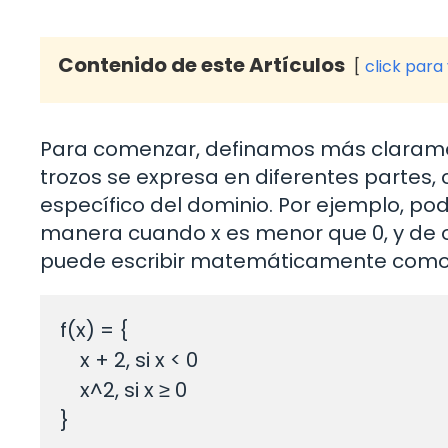
Contenido de este Artículos
click para
Para comenzar, definamos más claramen
trozos se expresa en diferentes partes, 
específico del dominio. Por ejemplo, p
manera cuando x es menor que 0, y de o
puede escribir matemáticamente como
f(x) = { 

    x + 2, si x < 0 

    x^2, si x ≥ 0 
