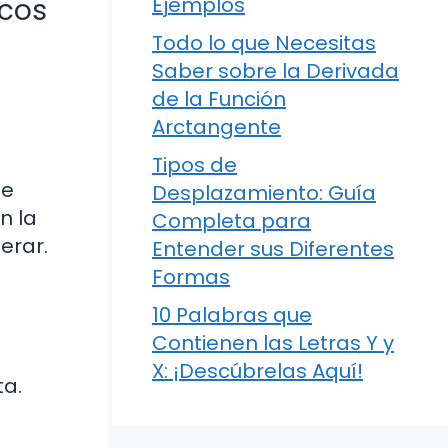
icos
Ejemplos
Todo lo que Necesitas
Saber sobre la Derivada
de la Función
Arctangente
Tipos de
ue
Desplazamiento: Guía
n la
Completa para
erar.
Entender sus Diferentes
Formas
10 Palabras que
Contienen las Letras Y y
X: ¡Descúbrelas Aquí!
ta.