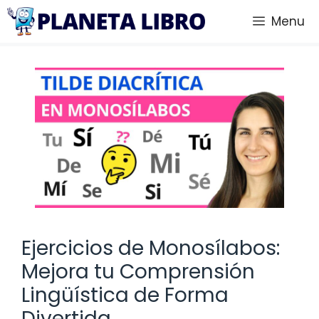
Saltar
Menu
al
contenido
Ejercicios de Monosílabos:
Mejora tu Comprensión
Lingüística de Forma
Divertida