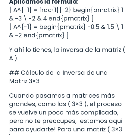
Aplicamos la fórmula
:
[ A^{-1} = frac{1}{-2} begin{pmatrix} 1
& -3 \ -2 & 4 end{pmatrix} ]
[ A^{-1} = begin{pmatrix} -0.5 & 1.5 \ 1
& -2 end{pmatrix} ]
Y ahí lo tienes, la inversa de la matriz (
A ).
## Cálculo de la Inversa de una
Matriz 3×3
Cuando pasamos a matrices más
grandes, como las ( 3×3 ), el proceso
se vuelve un poco más complicado,
pero no te preocupes, ¡estamos aquí
para ayudarte! Para una matriz ( 3×3