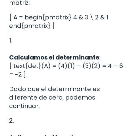
matriz:
[ A = begin{pmatrix} 4 & 3 \ 2 & 1
end{pmatrix} ]
1.
Calculamos el determinante
:
[ text{det}(A) = (4)(1) – (3)(2) = 4 – 6
= -2 ]
Dado que el determinante es
diferente de cero, podemos
continuar.
2.