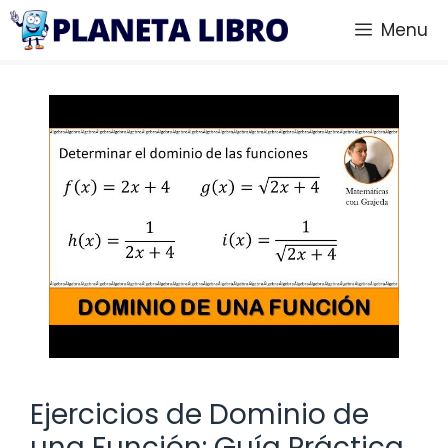
Saltar
Menu
al
contenido
Ejercicios de Dominio de
una Función: Guía Práctica