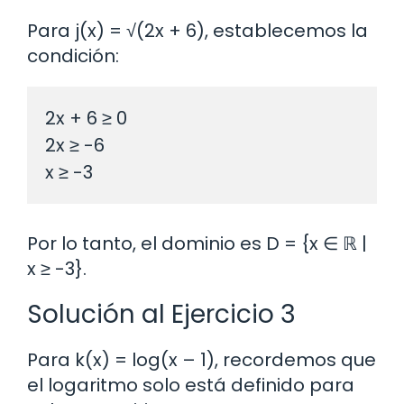
Para j(x) = √(2x + 6), establecemos la
condición:
2x + 6 ≥ 0

2x ≥ -6

Por lo tanto, el dominio es D = {x ∈ ℝ |
x ≥ -3}.
Solución al Ejercicio 3
Para k(x) = log(x – 1), recordemos que
el logaritmo solo está definido para