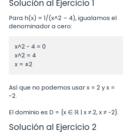
Solución al Ejercicio 1
Para h(x) = 1/(x^2 – 4), igualamos el
denominador a cero:
x^2 - 4 = 0

x^2 = 4

Así que no podemos usar x = 2 y x =
-2.
El dominio es D = {x ∈ ℝ | x ≠ 2, x ≠ -2}.
Solución al Ejercicio 2