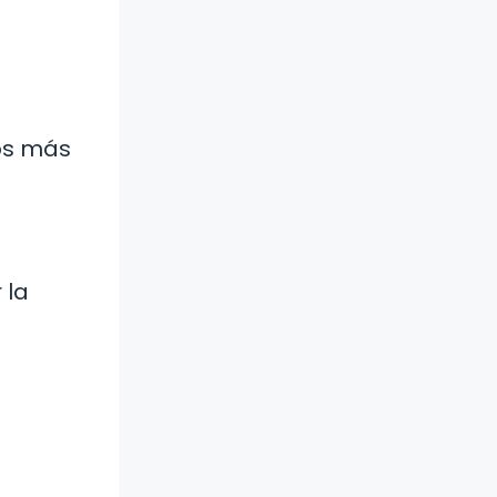
nos más
 la