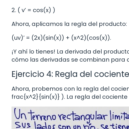
2. ( v’ = cos(x) )
Ahora, aplicamos la regla del producto:
(uv)’ = (2x)(sin(x)) + (x^2)(cos(x)).
¡Y ahí lo tienes! La derivada del produc
cómo las derivadas se combinan para da
Ejercicio 4: Regla del cocient
Ahora, probemos con la regla del cocien
frac{x^2}{sin(x)} ). La regla del cociente