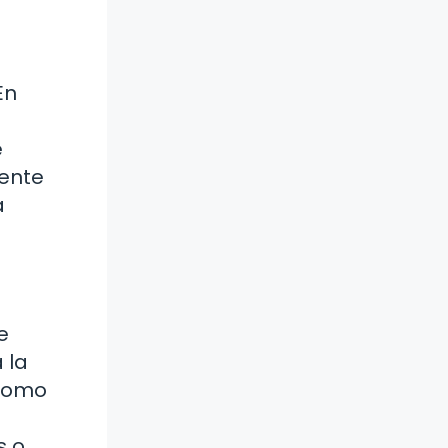
En
e
iente
a
e
 la
 como
s o