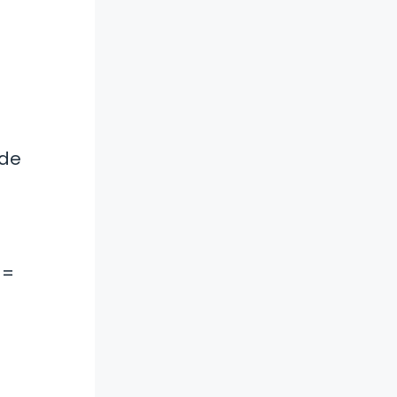
 de
 =