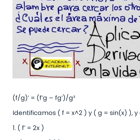
(f/g)’ = (f’g – fg’)/g²
Identificamos ( f = x^2 ) y ( g = sin(x) )
1. ( f’ = 2x )