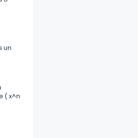
s un
a
e ( x^n