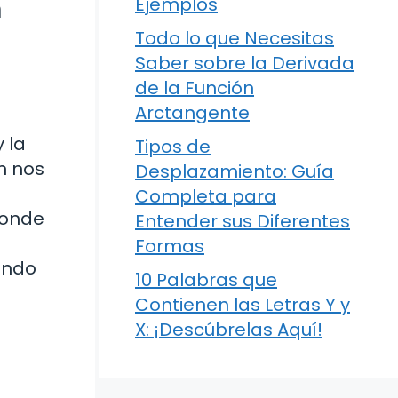
n
Ejemplos
Todo lo que Necesitas
Saber sobre la Derivada
de la Función
Arctangente
 la
Tipos de
n nos
Desplazamiento: Guía
Completa para
donde
Entender sus Diferentes
Formas
undo
10 Palabras que
Contienen las Letras Y y
X: ¡Descúbrelas Aquí!