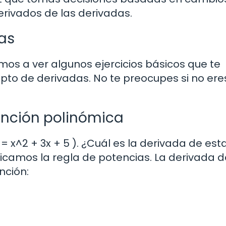
derivados de las derivadas.
das
os a ver algunos ejercicios básicos que te
to de derivadas. No te preocupes si no ere
función polinómica
= x^2 + 3x + 5 ). ¿Cuál es la derivada de est
licamos la regla de potencias. La derivada d
unción: