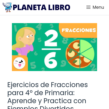
Saltar
Menu
al
contenido
Ejercicios de Fracciones
para 4º de Primaria:
Aprende y Practica con
Ejemplos Divertidos