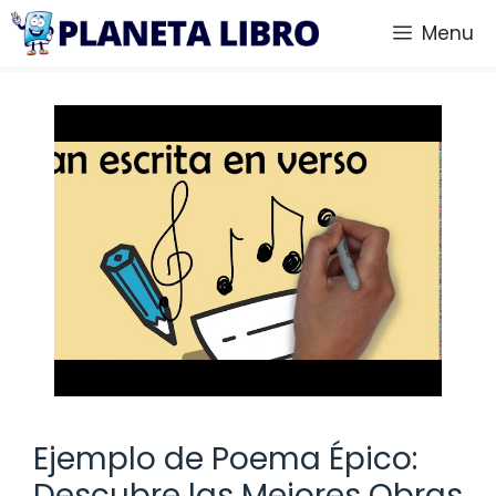
Saltar
Menu
al
contenido
Ejemplo de Poema Épico:
Descubre las Mejores Obras