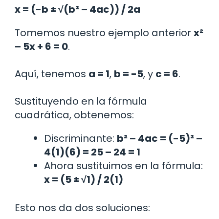
x = (-b ± √(b² – 4ac)) / 2a
Tomemos nuestro ejemplo anterior
x²
– 5x + 6 = 0
.
Aquí, tenemos
a = 1
,
b = -5
, y
c = 6
.
Sustituyendo en la fórmula
cuadrática, obtenemos:
Discriminante:
b² – 4ac = (-5)² –
4(1)(6) = 25 – 24 = 1
Ahora sustituimos en la fórmula:
x = (5 ± √1) / 2(1)
Esto nos da dos soluciones: