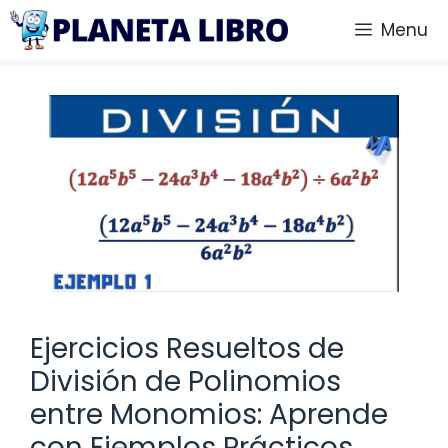
Saltar
Menu
al
contenido
Ejercicios Resueltos de
División de Polinomios
entre Monomios: Aprende
con Ejemplos Prácticos