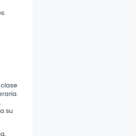
s.
 clase
raria.
.
 a su
a,