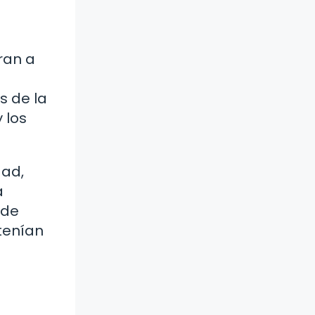
ran a
s de la
 los
dad,
a
 de
tenían