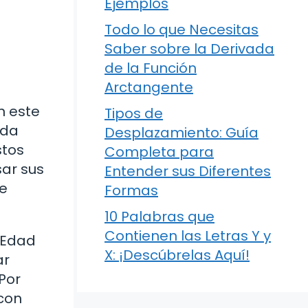
Ejemplos
Todo lo que Necesitas
Saber sobre la Derivada
de la Función
Arctangente
n este
Tipos de
ada
Desplazamiento: Guía
stos
Completa para
ar sus
Entender sus Diferentes
te
Formas
10 Palabras que
Contienen las Letras Y y
 Edad
X: ¡Descúbrelas Aquí!
ar
Por
 con