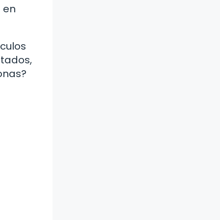
a en
ículos
tados,
sonas?