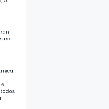
, a
eran
s en
ítmica
Te
 todos
a