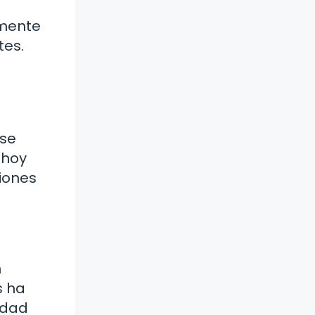
amente
tes.
rse
 hoy
iones
n
s ha
idad