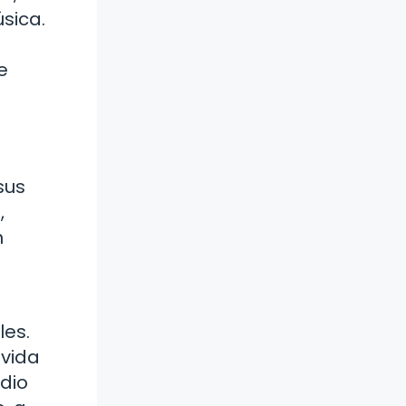
sica.
e
sus
,
n
les.
 vida
edio