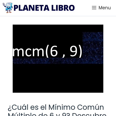
Saltar
Menu
al
contenido
¿Cuál es el Mínimo Común
Múltiplo de 6 y 9? Descubre