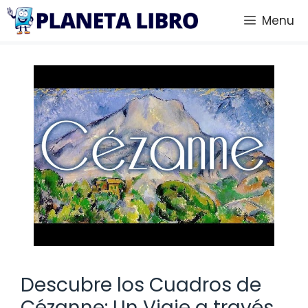
Saltar
Menu
al
contenido
Descubre los Cuadros de
Cézanne: Un Viaje a través