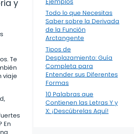
ria y
Ejemplos
Todo lo que Necesitas
Saber sobre la Derivada
de la Función
as
Arctangente
Tipos de
Desplazamiento: Guía
os. Te
Completa para
ambién
Entender sus Diferentes
 viaje
Formas
10 Palabras que
d,
Contienen las Letras Y y
X: ¡Descúbrelas Aquí!
fuertes
? En
una