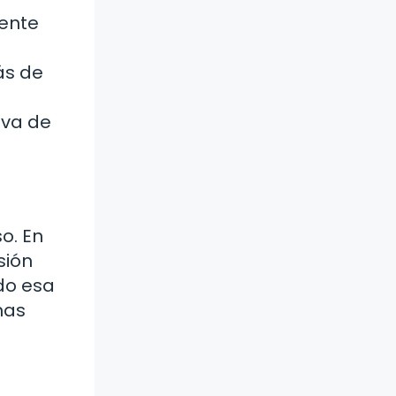
mente
ás de
lva de
o. En
sión
do esa
nas