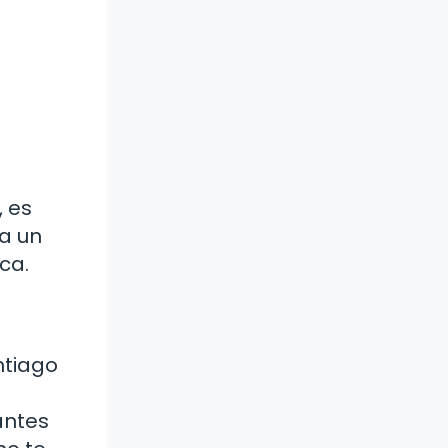
, es
a un
ca.
ntiago
antes