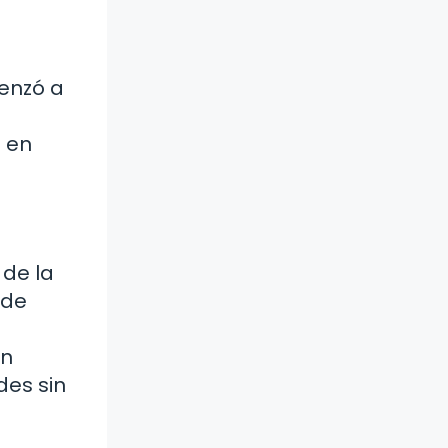
menzó a
n en
 de la
 de
on
des sin