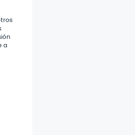
otros
s
sión
e a