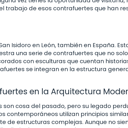
guna vez tienes la oportunidad de visitarla, 
 el trabajo de esos contrafuertes que han res
 San Isidoro en León, también en España. Est
uestra una serie de contrafuertes que no sol
corados con esculturas que cuentan historia
rafuertes se integran en la estructura genera
fuertes en la Arquitectura Mode
s son cosa del pasado, pero su legado perd
os contemporáneos utilizan principios simila
orte de estructuras complejas. Aunque no si