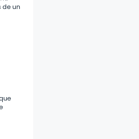
s de un
 que
e