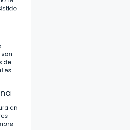
no te
istido
a
o son
s de
l es
rna
ura en
res
empre