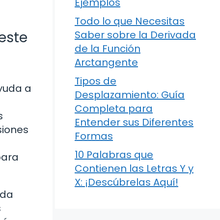
Ejemplos
Todo lo que Necesitas
este
Saber sobre la Derivada
de la Función
Arctangente
Tipos de
yuda a
Desplazamiento: Guía
Completa para
s
Entender sus Diferentes
siones
Formas
10 Palabras que
para
Contienen las Letras Y y
X: ¡Descúbrelas Aquí!
ada
s