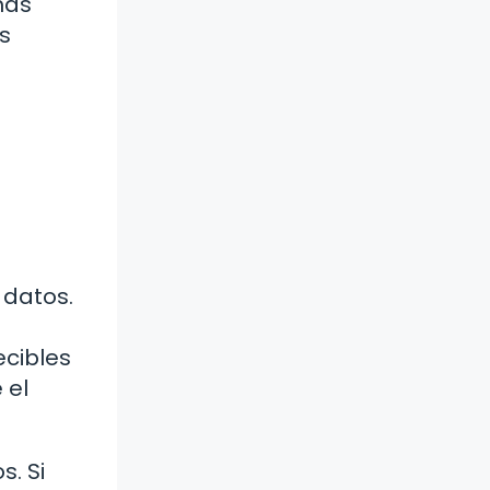
más
os
 datos.
ecibles
 el
s. Si