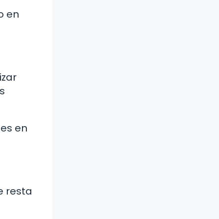
o en
izar
s
tes en
e resta