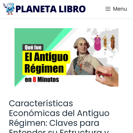
Saltar
Menu
al
contenido
Características
Económicas del Antiguo
Régimen: Claves para
Entender su Estructura y