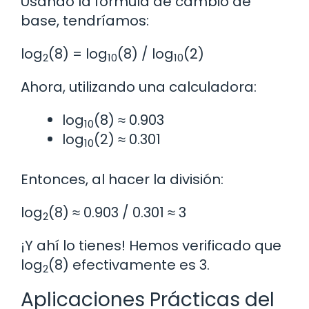
Usando la fórmula de cambio de
base, tendríamos:
log
(8) = log
(8) / log
(2)
2
10
10
Ahora, utilizando una calculadora:
log
(8) ≈ 0.903
10
log
(2) ≈ 0.301
10
Entonces, al hacer la división:
log
(8) ≈ 0.903 / 0.301 ≈ 3
2
¡Y ahí lo tienes! Hemos verificado que
log
(8) efectivamente es 3.
2
Aplicaciones Prácticas del