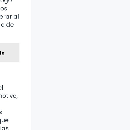
logo
sos
erar al
go de
do
el
otivo,
s
que
ias