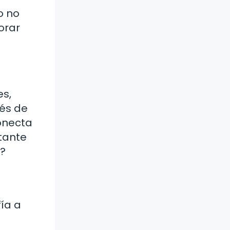
o no
orar
es,
vés de
conecta
tante
e?
ía a