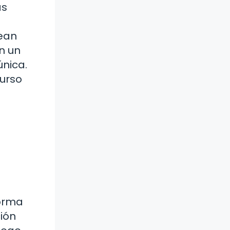
as
tean
n un
única.
curso
forma
ción