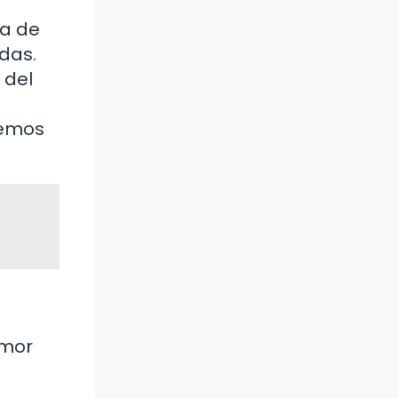
za de
idas.
 del
hemos
amor