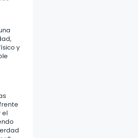
 una
dad,
ísico y
ble
as
frente
 el
iendo
verdad