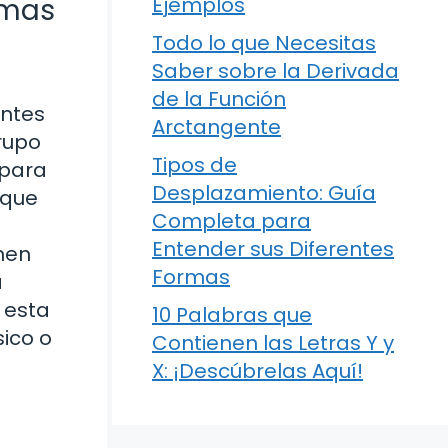
emas
Ejemplos
Todo lo que Necesitas
Saber sobre la Derivada
de la Función
antes
Arctangente
grupo
Tipos de
 para
Desplazamiento: Guía
 que
Completa para
Entender sus Diferentes
amen
Formas
a
 esta
10 Palabras que
sico o
Contienen las Letras Y y
X: ¡Descúbrelas Aquí!