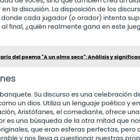
edad de voces, sino que también crea un diá
 en la discusión. La disposición de los discur
 donde cada jugador (o orador) intenta sup
, al final, ¿quién realmente gana en este jue
ario del poema "A un olmo seco": Análisis y significa
ones
banquete. Su discurso es una celebración d
mo un dios. Utiliza un lenguaje poético y em
uación, Aristófanes, el comediante, ofrece una
mor es una búsqueda de la otra mitad que no
iginales, que eran esferas perfectas, pero 
rable y nos lleva a cuestionar nuestras prop