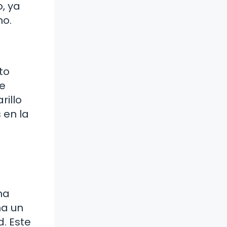
, ya
o.
to
e
rillo
 en la
na
na un
. Este