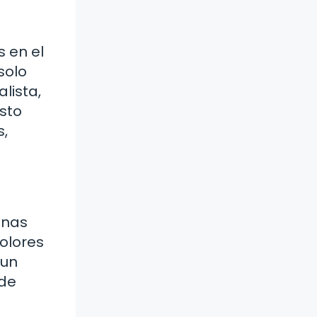
s en el
solo
lista,
isto
s,
unas
olores
 un
rde