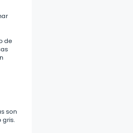
nar
o de
sas
an
as son
gris.