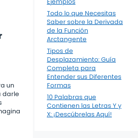
Ejemplos
Todo lo que Necesitas
Saber sobre la Derivada
de la Función
r
Arctangente
Tipos de
Desplazamiento: Guía
Completa para
Entender sus Diferentes
ra un
Formas
a darle
10 Palabras que
s
Contienen las Letras Y y
Imagina
X: ¡Descúbrelas Aquí!