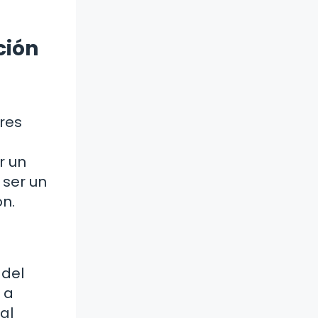
ción
ores
r un
 ser un
ón.
 del
 a
al