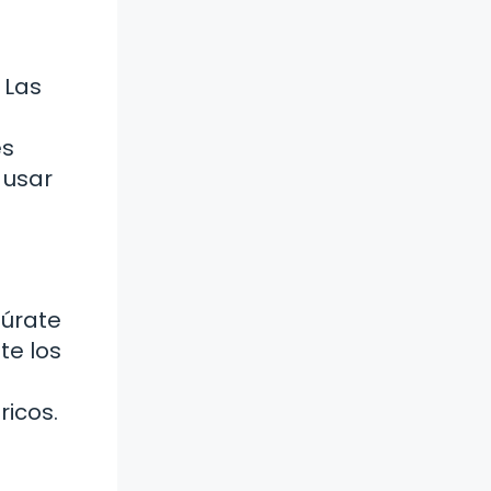
 Las
es
 usar
gúrate
te los
ricos.