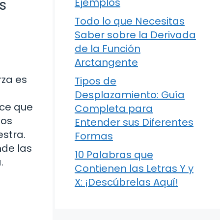
s
Ejemplos
Todo lo que Necesitas
Saber sobre la Derivada
de la Función
Arctangente
rza es
Tipos de
Desplazamiento: Guía
ace que
Completa para
tos
Entender sus Diferentes
stra.
Formas
nde las
10 Palabras que
.
Contienen las Letras Y y
X: ¡Descúbrelas Aquí!