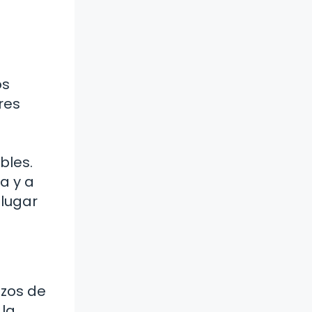
os
res
o
bles.
a y a
 lugar
azos de
 la