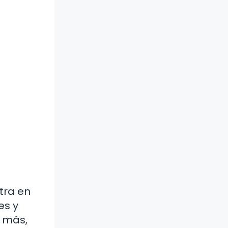
tra en
es y
e más,