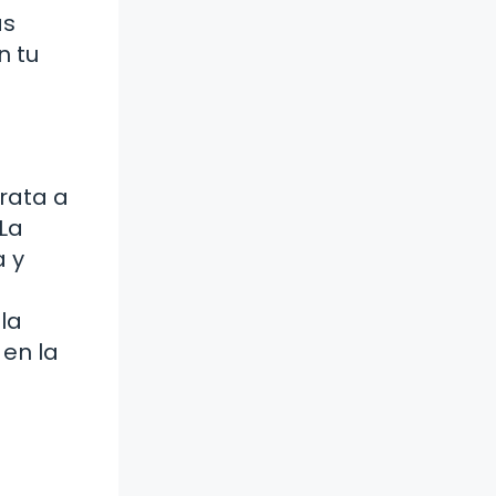
as
n tu
trata a
La
a y
 la
 en la