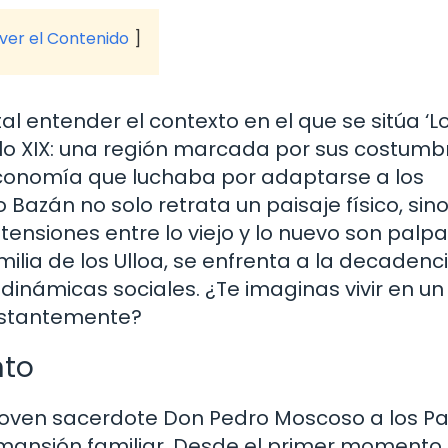
 ver el Contenido
al entender el contexto en el que se sitúa ‘L
iglo XIX: una región marcada por sus costumb
 economía que luchaba por adaptarse a los
Bazán no solo retrata un paisaje físico, sin
nsiones entre lo viejo y lo nuevo son palpa
ilia de los Ulloa, se enfrenta a la decadenci
dinámicas sociales. ¿Te imaginas vivir en un
nstantemente?
nto
l joven sacerdote Don Pedro Moscoso a los P
mansión familiar. Desde el primer momento,