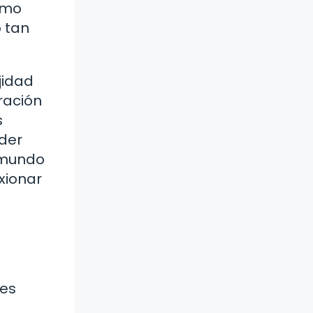
ismo
 tan
jidad
ración
s
der
 mundo
exionar
a
nes