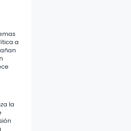
 temas
ítica a
ngañan
n
ece
za la
e
sión
a