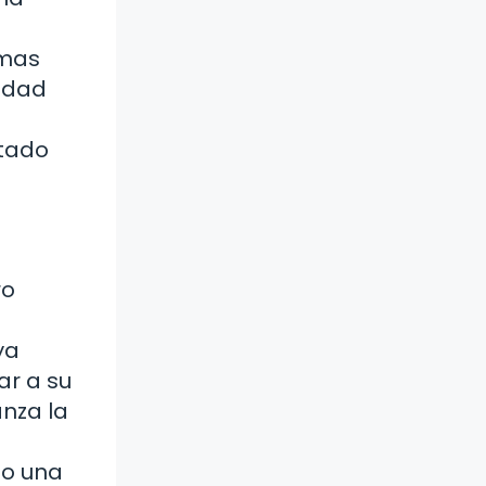
emas
iedad
ntado
ro
ya
ar a su
anza la
mo una