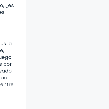
o, ¿es
es
us la
e,
juego
s por
evado
día
 entre