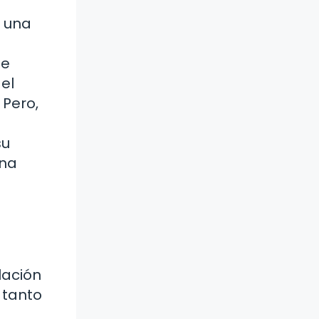
n una
de
el
 Pero,
su
una
lación
 tanto