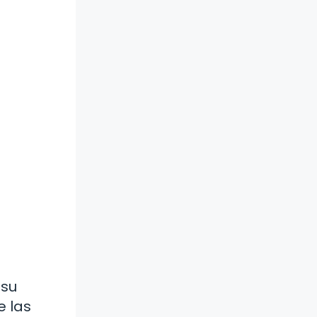
 su
e las