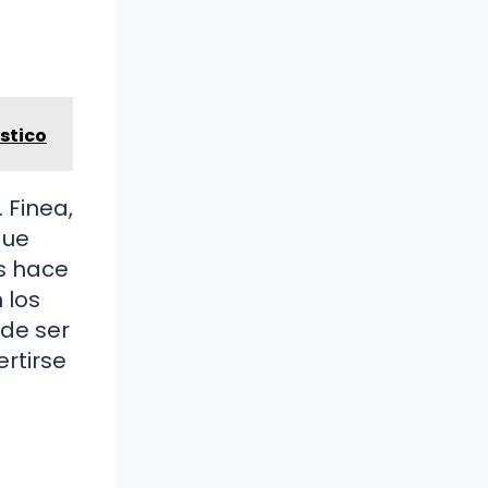
stico
 Finea,
que
s hace
 los
ede ser
rtirse