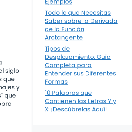
Ejemplos
Todo lo que Necesitas
Saber sobre la Derivada
de la Función
Arctangente
Tipos de
Desplazamiento: Guía
a
Completa para
l siglo
Entender sus Diferentes
z que
Formas
najes y
10 Palabras que
sí que
Contienen las Letras Y y
obra
X: ¡Descúbrelas Aquí!