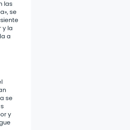
n las
a», se
 siente
 y la
da a
l
tan
ra se
ás
or y
igue