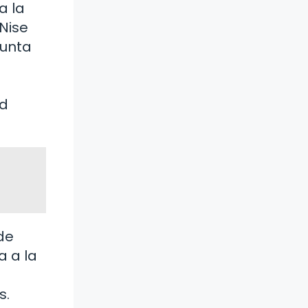
a la
 Nise
gunta
ad
de
a a la
s.