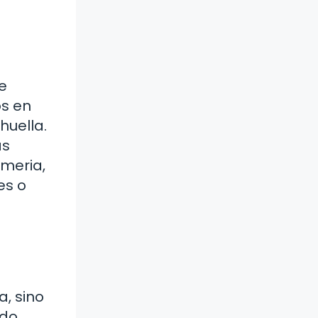
se
os en
huella.
as
umeria,
es o
a, sino
ado