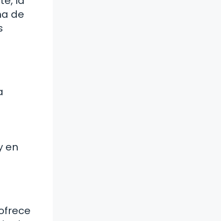
e, la
ma de
s
a
y en
ofrece