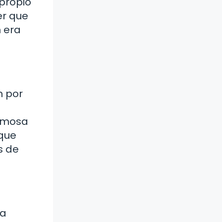
propio
er que
n era
n por
famosa
 que
s de
la