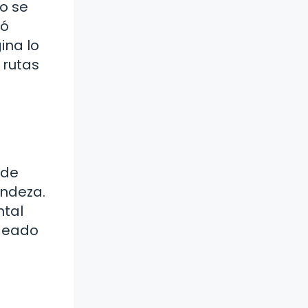
no se
ió
ina lo
 rutas
 de
andeza.
ntal
odeado