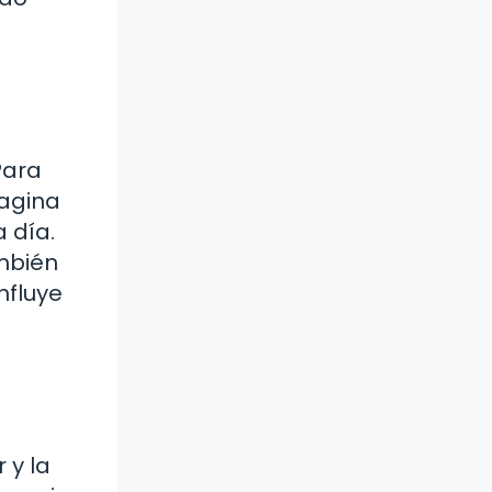
Para
magina
 día.
ambién
nfluye
 y la